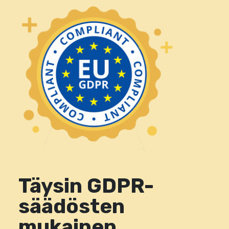
Täysin GDPR-
säädösten
mukainen